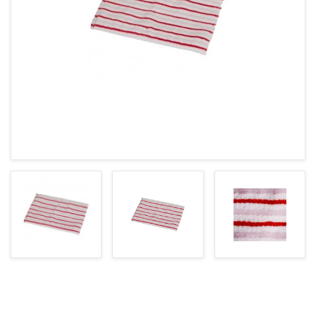
+7 (905) 473 4 473
yugoptima@bk.ru